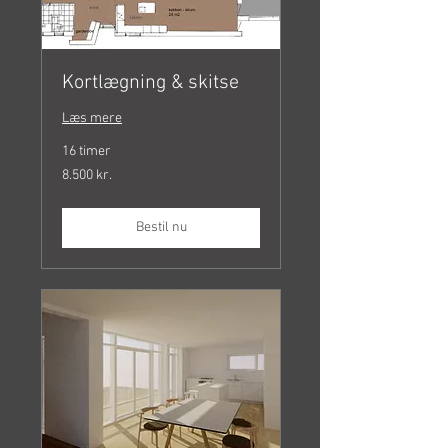
Kortlægning & skitse
Læs mere
16 timer
8.500
8.500 kr.
danske
kroner
Bestil nu