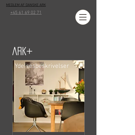
MEDLEM AF DANSKE ARK
+45 61 69 02 71
+
ARK
Ydelsesbeskrivelser