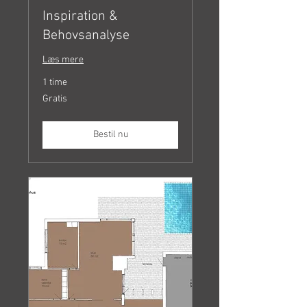
Inspiration &
Behovsanalyse
Læs mere
1 time
Gratis
Gratis
Bestil nu