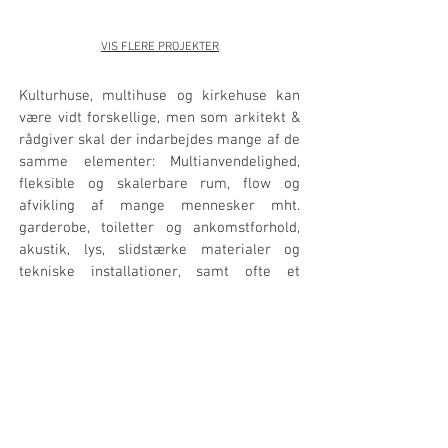
VIS FLERE PROJEKTER
Kulturhuse, multihuse og kirkehuse kan
være vidt forskellige, men som arkitekt &
rådgiver skal der indarbejdes mange af de
samme elementer: Multianvendelighed,
fleksible og skalerbare rum, flow og
afvikling af mange mennesker mht.
garderobe, toiletter og ankomstforhold,
akustik, lys, slidstærke materialer og
tekniske installationer, samt ofte et
begrænset budget trods mangfoldige
ønsker. Dette er projekter, hvor alle
puslespillets brikker er tænkt med.
ARKplus Østjylland- Arkitektfirma mellem Århus
og Odense, Kolding, Fredericia, & Horsens- E-mail:
ARKplus.nordic@gmail.com
New Nordic