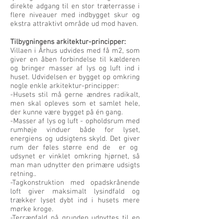
direkte adgang til en stor træterrasse i
flere niveauer med indbygget skur og
ekstra attraktivt område ud mod haven.
Tilbygningens arkitektur-principper:
Villaen i Århus udvides med få m2, som
giver en åben forbindelse til kælderen
og bringer masser af lys og luft ind i
huset. Udvidelsen er bygget op omkring
nogle enkle arkitektur-principper:
-Husets stil må gerne ændres radikalt,
men skal opleves som et samlet hele,
der kunne være bygget på én gang.
-Masser af lys og luft - opholdsrum med
rumhøje vinduer både for lyset,
energiens og udsigtens skyld. Det giver
rum der føles større end de er og
udsynet er vinklet omkring hjørnet, så
man man udnytter den primære udsigts
retning..​
-Tagkonstruktion med opadskrånende
loft giver maksimalt lysindfald og
trækker lyset dybt ind i husets mere
mørke kroge.
-Terrænfald på grunden udnyttes til en