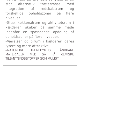
stor alternativ træterrasse med
integration af redskabsrum og
forskellige opholdszoner på flere
niveauer.
-Stue, køkkenalrum og aktivitetsrum i
kælderen skaber på samme måde
indenfor en spændende opdeling af
opholdszoner på flere niveauer.
-Værelser og birum i kælderen gøres
lysere og mere attraktive.
–NATURLIGE, BÆREDYGTIGE, ÅNDBARE
MATERIALER MED SÅ FÅ KEMISKE
TILSÆTNINGSSTOFFER SOM MULIGT
<< BACK TO PROJECTS