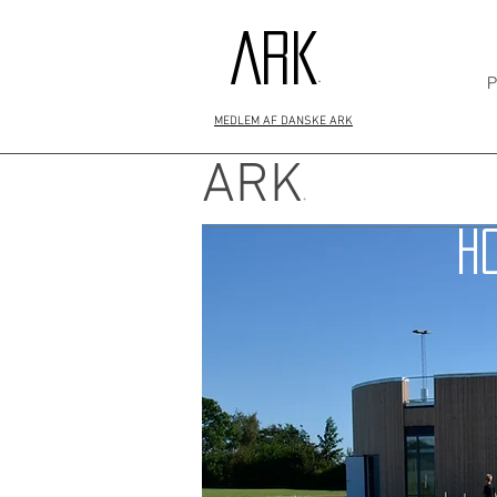
ARK
P
+
MEDLEM AF DANSKE ARK
ARK
+
H