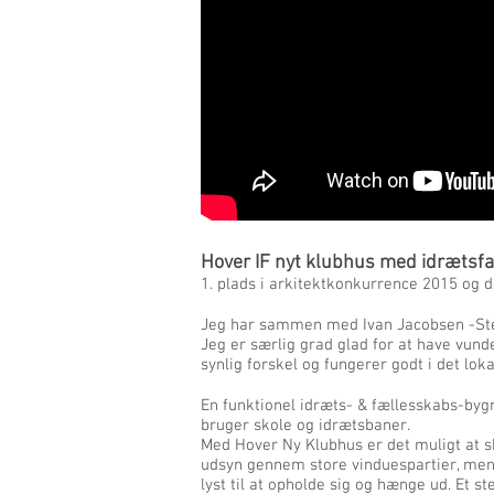
Hover IF nyt klubhus med idrætsfac
1. plads i arkitektkonkurrence 2015 og d
Jeg har sammen med Ivan Jacobsen -Sten
Jeg er særlig grad glad for at have vund
synlig forskel og fungerer godt i det lokal
En funktionel idræts- & fællesskabs-bygn
bruger skole og idrætsbaner.
Med Hover Ny Klubhus er det muligt at 
udsyn gennem store vinduespartier, me
lyst til at opholde sig og hænge ud. Et st