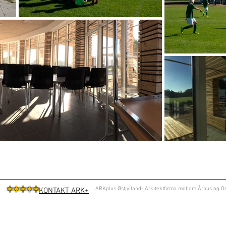
*
****
ARKplus Østjylland- Arkitektfirma mellem Århus og Od
KONTAKT ARK+