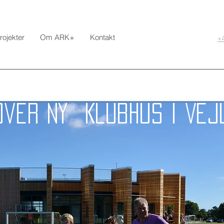
rojekter
Om ARK+
Kontakt
+
over ny Klubhus i Vej