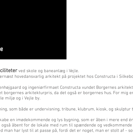
iliteter
ved skole og baneanlæg i Vejle.
ernæst hovedansvarlig arkitekt på projektet hos Constructa i Silkebor
højgaard og ingeniørfirmaet Constructa vundet Borgernes arkitektu
et borgernes arkitekturpris, da det også er borgernes hus. For mig er
e miljø og i Vejle by.
ing, som både er undervisning, tribune, klubrum, kiosk, og skulptur
skabe en imødekommende og lys bygning, som er åben i mere end én 
n også åbent for de lokale med rum til spændende og vedkommende 
ed man har lyst til at passe på, fordi det er noget, man er stolt af -