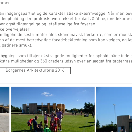
komne.
man indgangspartiet og de karakteristiske skærmvægge. Når man be
r udeophold og den praktisk overdækket forplads & åbne, imødekom
ner også tilgængelige og letaflæselige fra foyeren.
ke overvejelser
 vedligeholdelsesfri materialer. skandinavisk lærketræ, som er modst
en af de mest bæredygtige facadebeklædning som kan vælges, og læ
l patinere smukt.
bygning, som tilføjer ekstra gode muligheder for ophold, både inde o
tra muligheder og 360 graders udsyn over anlægget fra tagterrass
Borgernes Arkitekturpris 2016