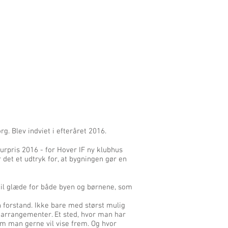
g. Blev indviet i efteråret 2016.
rpris 2016 - for Hover IF ny klubhus
 det et udtryk for, at bygningen gør en
 til glæde for både byen og børnene, som
forstand. Ikke bare med størst mulig
arrangementer. Et sted, hvor man har
 som man gerne vil vise frem. Og hvor