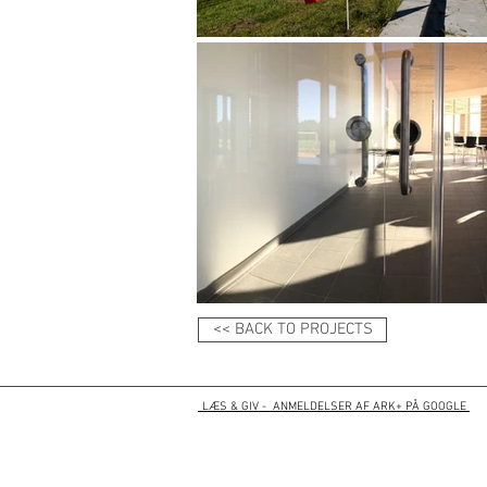
<< BACK TO PROJECTS
LÆS & GIV - ANMELDELSER A
F ARK+ PÅ G
O
OGLE