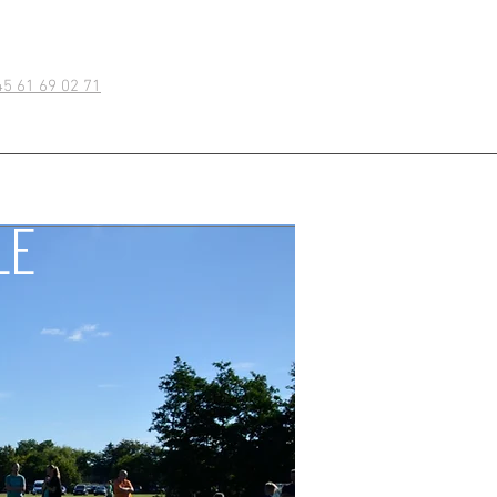
45 61 69 02 71
le