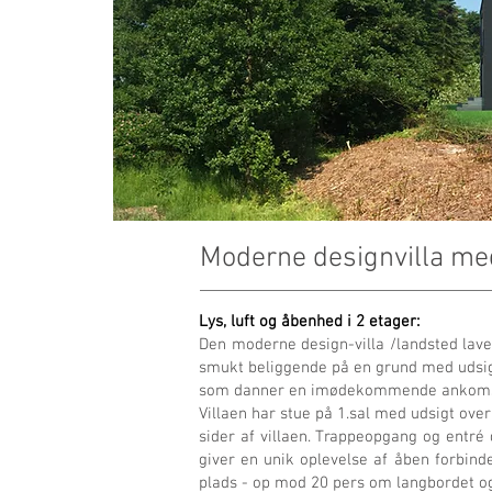
Moderne designvilla med 
Lys, luft og åbenhed i 2 etager:
Den moderne design-villa /landsted la
smukt beliggende på en grund med udsigt 
som danner en imødekommende ankomst 
Villaen har stue på 1.sal med udsigt ove
sider af villaen. Trappeopgang og entré
giver en unik oplevelse af åben forbin
plads - op mod 20 pers om langbordet og 