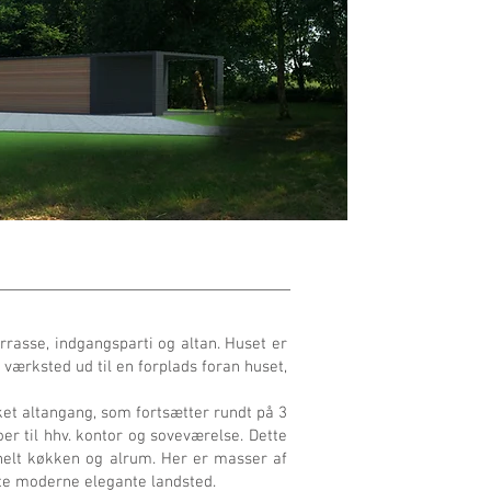
asse, indgangsparti og altan. Huset er
værksted ud til en forplads foran huset,
ket altangang, som fortsætter rundt på 3
er til hhv. kontor og soveværelse. Dette
nelt køkken og alrum. Her er masser af
ette moderne elegante landsted.