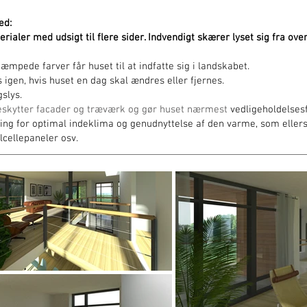
ed:
ialer med udsigt til flere sider. Indvendigt skærer lyset sig fra oven
mpede farver får huset til at indfatte sig i landskabet.
igen, hvis huset en dag skal ændres eller fjernes.
gslys.
eskytter facader og træværk og gør huset nærmest
vedligeholdelsesf
 for optimal indeklima og genudnyttelse af den varme, som ellers bl
lcellepaneler osv.