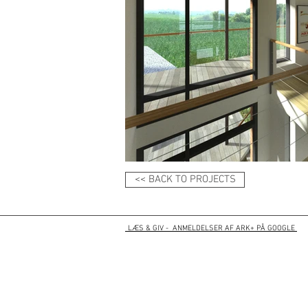
<< BACK TO PROJECTS
LÆS & GIV - ANMELDELSER A
F ARK+ PÅ G
O
OGLE