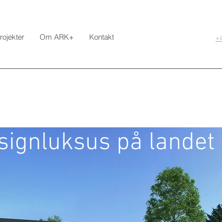
rojekter
Om ARK+
Kontakt
+
ignluksus på landet