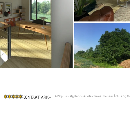
*
****
ARKplus Østjylland- Arkitektfirma mellem Århus og Od
KONTAKT ARK+