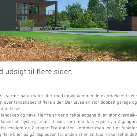
udsigt til flere sider.
ves i varme naturmaterialer med imødekommende overdækket træterr
over landskabet til flere sider. Der laves en stor dobbelt garage og 
til huset.
r landskab og have. Herfra er der direkte adgang til en stor overdæk
 danner en "lysning" midt i huset, som man kan krydse via 2 gangbro
delse mellem de 2 etager. Fra entréen kommer man ind i et funktio
flere biler på gårdspladsen for enden af en stilfuld indkørsel til d