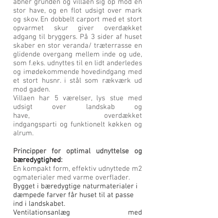
åbner grunden og villaen sig op mod en
stor have, og en flot udsigt over mark
og skov. En dobbelt carport med et stort
opvarmet skur giver overdækket
adgang til bryggers. På 3 sider af huset
skaber en stor veranda/ træ
terrasse en
glidende overgang mellem inde og ude,
som f.eks. udnyttes til en lidt anderledes
og imødekommende hovedindgang med
et stort husnr. i stål som rækværk ud
mod gaden.
Villaen har 5 værelser, lys stue med
udsigt over landskab og
have, overdækket
indgangsparti og funktionelt køkken og
alrum.
Principper for optimal udnyttelse og
bæredygtighed
:
En kompakt form, effektiv udnyttede m2
ogmaterialer med varme overflader.
Bygget i bæredygtige naturmaterialer i
dæmpede farver får huset til at passe
ind i landskabet.
Ventilationsanlæg med